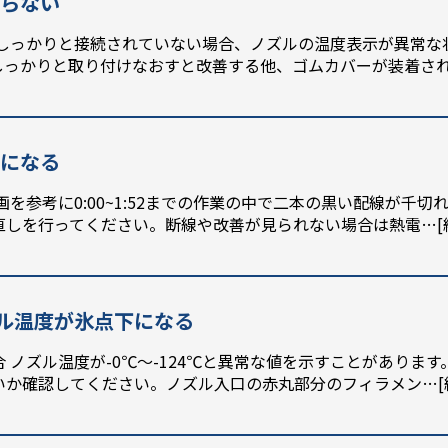
がらない
がしっかりと接続されていない場合、ノズルの温度表示が異常な
しっかりと取り付けなおすと改善する他、ゴムカバーが装着さ
下になる
を参考に0:00~1:52までの作業の中で二本の黒い配線が千
直しを行ってください。断線や改善が見られない場合は熱電
…[
】ノズル温度が氷点下になる
 ノズル温度が-0℃～-124℃と異常な値を示すことがありま
いか確認してください。ノズル入口の赤丸部分のフィラメン
…