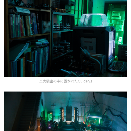
△実験室の中に置かれたGuider2s