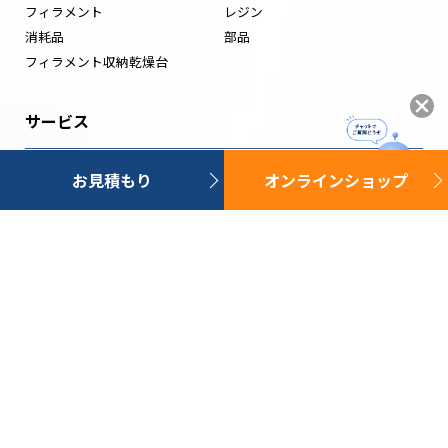
フィラメント
レジン
消耗品
部品
フィラメント収納乾燥台
サービス
無料サンプル造形
お見積もり
オンラインショップ
STEAM教育
三次元測定
リバースエンジニアリング
サポート
カタログ
FAQ
トラブルシューティング
FlashPrint 5
Orca-Flashforge
Flash Studio Desktop
FlashDLPrint
FlashDental