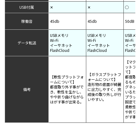
USB付属
✕
✕
◯
稼働音
45db
45db
50dB
USBメモリ
USBメモリ
USBメ
Wi-Fi
Wi-Fi
Wi-Fi
データ転送
イーサネット
イーサネット
イーサネ
FlashCloud
FlashCloud
FlashCl
【マグネ
ットフォ
て】
【ガラスプラットフ
【軟性プラットフォ
都度取り
ォームについて】
ームについて】
るものの
造形物の底面が綺麗
都度取り外す事がで
グネット
備考
に出力しやすく、完
き、軟性を生かし、
いるため
成後の取り外しが行
やや折り曲げながら
プラット
いやすい。
はがす事が出来る。
固定でき
柔軟性も
や折り曲
がす事が