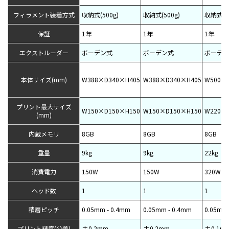
フィラメント装着方式
収納式(500g)
収納式(500g)
収納式(50
保証
1年
1年
1年
エクストルーダー
ボーデン式
ボーデン式
ボーデン
本体サイズ(mm)
W388×D340×H405
W388×D340×H405
W500×
プリント最大サイズ
W150×D150×H150
W150×D150×H150
W220×
(mm)
内蔵メモリ
8GB
8GB
8GB
重量
9kg
9kg
22kg
消費電力
150W
150W
320W
ヘッド数
1
1
1
積層ピッチ
0.05mm - 0.4mm
0.05mm - 0.4mm
0.05mm 
プリント精度(公差)
±0.2mm
±0.2mm
±0.1m