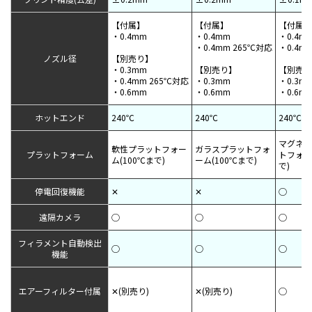
【付属】
【付属】
【付属】
・0.4mm
・0.4mm
・0.4m
・0.4mm 265℃対応
・0.4m
ノズル径
【別売り】
・0.3mm
【別売り】
【別売り
・0.4mm 265℃対応
・0.3mm
・0.3m
・0.6mm
・0.6mm
・0.6m
ホットエンド
240℃
240℃
240℃
マグネッ
軟性プラットフォー
ガラスプラットフォ
プラットフォーム
トフォー
ム(100℃まで)
ーム(100℃まで)
で)
停電回復機能
✕
✕
◯
遠隔カメラ
◯
◯
◯
フィラメント自動検出
◯
◯
◯
機能
エアーフィルター付属
✕(別売り)
✕(別売り)
◯