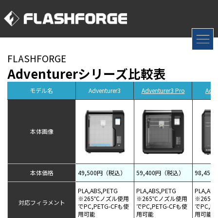
FLASHFORGE
Adventurerシリーズ比較表
モデル名
Adventurer3
Adventurer3 Pro
Adve
本体画像
本体価格
49,500円（税込）
59,400円（税込）
98,45
PLA,ABS,PETG
PLA,ABS,PETG
PLA,ABS
※265℃ノズル使用
※265℃ノズル使用
※265
対応フィラメント
でPC,PETG-CFも使
でPC,PETG-CFも使
でPC,P
用可能
用可能
用可能