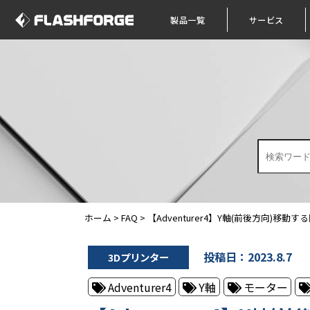
製品一覧
サービス
ホーム
>
FAQ
>
【Adventurer4】Y軸(前後方向)移動
投稿日：2023.8.7
3Dプリンター
Adventurer4
Y軸
モーター