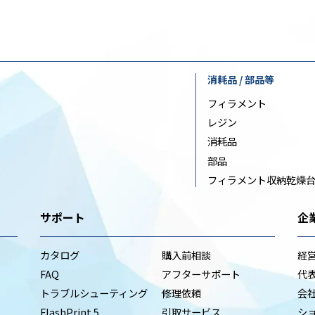
消耗品 / 部品等
フィラメント
レジン
消耗品
部品
フィラメント収納乾燥
サポート
企
カタログ
購入前相談
経
FAQ
アフターサポート
代
トラブルシューティング
修理依頼
会
FlashPrint 5
引取サービス
シ