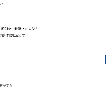
ない
た時に印刷を一時停止する方法
ーが誤作動を起こす
に異音がする