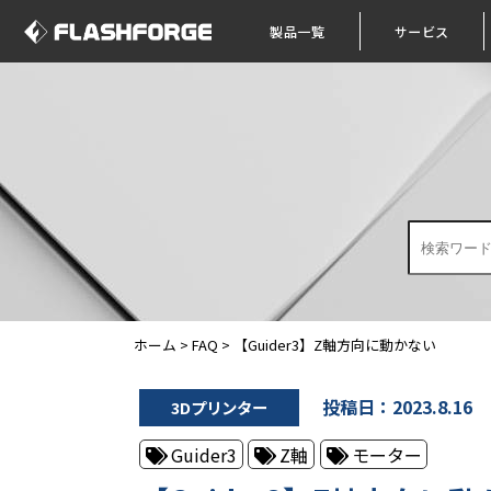
製品一覧
サービス
ホーム
>
FAQ
>
【Guider3】Z軸方向に動かない
投稿日：2023.8.16
3Dプリンター
Guider3
Z軸
モーター