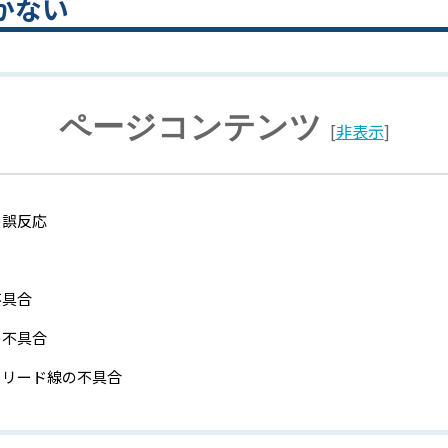
動かない
ページコンテンツ
[
非表示
]
の誤反応
不具合
の不具合
ーリード線の不具合