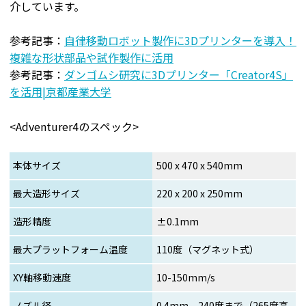
介しています。
参考記事：
自律移動ロボット製作に3Dプリンターを導入！
複雑な形状部品や試作製作に活用
参考記事：
ダンゴムシ研究に3Dプリンター「Creator4S」
を活用|京都産業大学
<Adventurer4のスペック>
本体サイズ
500 x 470 x 540mm
最大造形サイズ
220 x 200 x 250mm
造形精度
±0.1mm
最大プラットフォーム温度
110度（マグネット式）
XY軸移動速度
10-150mm/s
ノズル径
0.4mm、240度まで（265度高