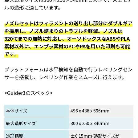
ルの造形に適しています。
ノズルセットはフィラメントの送り出し部分にダブルギア
を採用し、ノズル詰まりのトラブルを軽減。ノズルは
320℃までの加熱に対応し、オーソドックスなABSやPLA
素材以外に、エンプラ素材のPCやPAを用いた印刷も可能
です。
プラットフォームは水平検知を自動で行うレベリングセン
サーを搭載し、レベリング作業をスムーズに行えます。
<Guider3のスペック>
本体サイズ
496 x 436 x 696mm
最大造形サイズ
300 x 250 x 340mm
造形精度
±0.15mm(造形サイズが