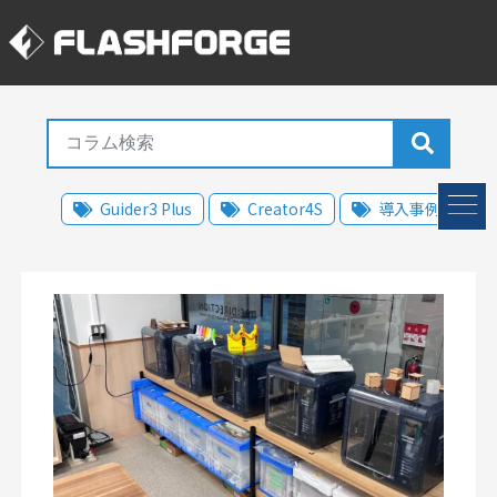
Guider3 Plus
Creator4S
導入事例